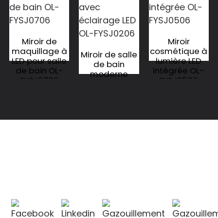
Miroir de
Miroir
maquillage à
cosmétique à
Miroir de salle
LED pour salle
lumière LED
de bain
de bain OL-
intégrée OL-
moderne
FYSJ0706
FYSJ0506
avec
éclairage LED
OL-FYSJ0206
CONTACTEZ-NOUS
CONTACTEZ-NOUS