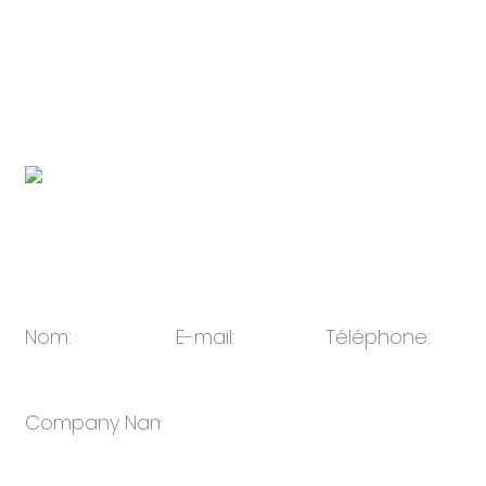
Yinzhou, Ningbo Chine 315104, Ningbo, Zhejiang,
Chine
Lien vers la marque d'appareils électroniques
filiale :
http://www.novabunnyworld.com
Code QR:
E-mail:
ventes@oulin.net