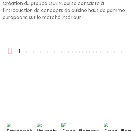
Création du groupe OULiN, qui se consacre à
L
l'introduction de concepts de cuisine haut de gamme
m
européens sur le marché intérieur
i
u
CONTACTEZ-NOUS
CONTACTEZ-NOUS