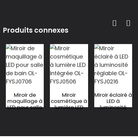
Produits connexes
Miroir de
Miroir
Miroir éclairé à
maquillage à
cosmétique à
LED à
LED pour salle
lumière LED
luminosité
de bain OL-
intégrée OL-
réglable OL-
FYSJ0706
FYSJ0506
FYSJ0216