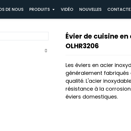
Évier de cuisine en acier inoxydable 304 JBS2T
OS DE NOUS
PRODUITS
VIDÉO
NOUVELLES
CONTACTE
Évier de cuisine en
OLHR3206
Les éviers en acier inoxy
généralement fabriqués 
qualité. L'acier inoxydab
résistance à la corrosio
éviers domestiques.