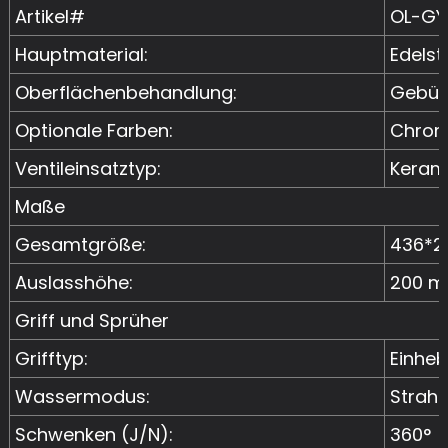
Artikel#
OL-GY
Hauptmaterial:
Edelst
Oberflächenbehandlung:
Gebürs
Optionale Farben:
Chrom,
Ventileinsatztyp:
Kerami
Maße
Gesamtgröße:
436*2
Auslasshöhe:
200 
Griff und Sprüher
Grifftyp:
Einheb
Wassermodus:
Strahl
Schwenken (J/N):
360°