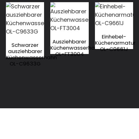
Einhebel-
Ausziehbarer
Küchenarmatur
Schwarzer
Küchenwasserhahn
OL-C9661J
ausziehbarer
OL-FT3004
Küchenwasserhahn
OL-C9633G
KONTAKTIEREN SIE UNS