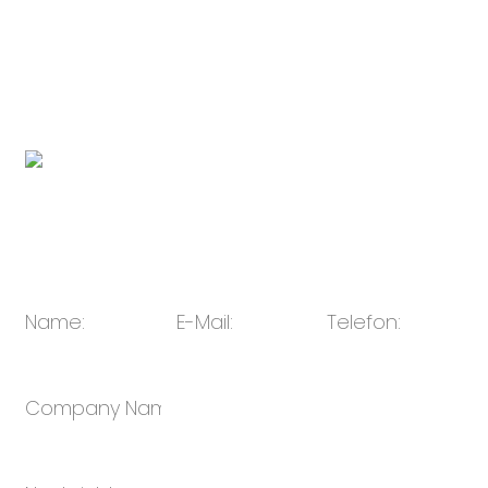
China 315104, Ningbo, Zhejiang, China
Link zur Tochtermarke für elektronische
Geräte:
http://www.novabunnyworld.com
QR-Code:
E-Mail:
sales@oulin.net