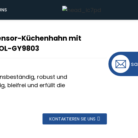
t Bewegungssensor OL-GY9803
UNS
Sensor-Küchenhahn mit
g...
g...
 OL-GY9803
sa
ionsbeständig, robust und
bleifrei und erfüllt die
KONTAKTIEREN SIE UNS