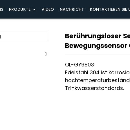
tur
Berührungsloser Sensor-Küchenhahn mi
NS
PRODUKTE
VIDEO
NACHRICHT
KONTAKTIEREN SIE 
Berührungsloser 
Loadin
Loadin
Bewegungssensor
OL-GY9803
Edelstahl 304 ist korros
hochtemperaturbeständig, 
Trinkwasserstandards.