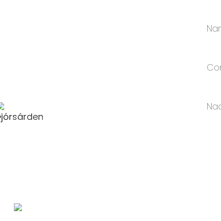
OULiN Group Co., Ltd
NAME DER FIRMA:
OULiN Group Co., Ltd
Telefon:
+86-13501951980
E-MAIL:
sales@oulin.net
Adresse:
Nr. 1996 Fuqing South Road, Yinzhou
Investment & Business Development Zone,
Ningbo China 315104, Ningbo, Zhejiang, China
Link zur Tochtermarke für elektronische
Geräte:
http://www.novabunnyworld.com
QR-Code: