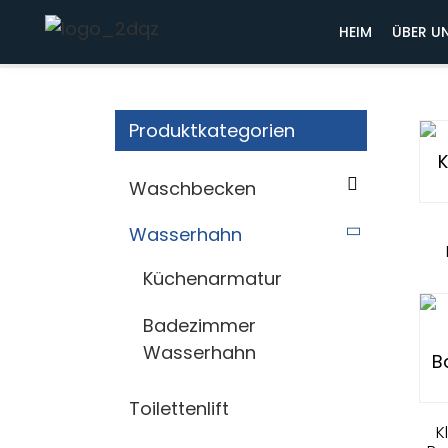
Heim
Wasserhahn
HEIM
ÜBER U
Produktkategorien
Waschbecken
Wasserhahn
Küchenarmatur
Badezimmer
Wasserhahn
Toilettenlift
K