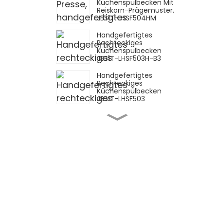
Küchenspülbecken Mit
Reiskorn-Prägemuster,
JBS1T-LHSF504HM
Handgefertigtes
Rechteckiges
Küchenspülbecken
JBS1T-LHSF503H-B3
Handgefertigtes
Rechteckiges
Küchenspülbecken
JBS1T-LHSF503
Ausziehbarer
Küchenhahn OL-
EX2009
Einhebel-
Küchenarmatur OL-
CFL009
Einhebel-
Küchenarmatur OL-
C9661J