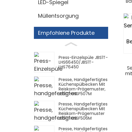
Ba
LED-Spiegel
Müllentsorgung
Empfohlene Produkte
Press-Einzelspüle JBS1T-
LHS66450/JBS1T-
LHS76450
S
mi
Presse, Handgefertigtes
Küchenspülbecken Mit
Reiskorn-Prägemuster,
JBS1T-LHSF507M
Presse, Handgefertigtes
Küchenspülbecken Mit
Reiskorn-Prägemuster
JBS1T-LHSF506M
Presse, Handgefertigtes