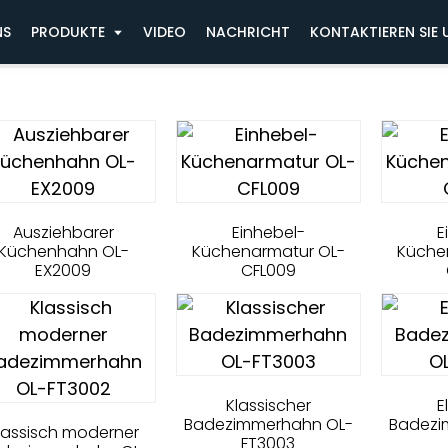
NS
PRODUKTE
VIDEO
NACHRICHT
KONTAKTIEREN SIE 
Ausziehbarer
Einhebel-
E
Küchenhahn OL-
Küchenarmatur OL-
Küche
EX2009
CFL009
Klassischer
E
Badezimmerhahn OL-
Badezi
lassisch moderner
FT3003