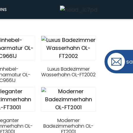
UNS
sa
inhebel-
Luxus Badezimmer
narmatur OL-
Wasserhahn OL-FT2002
C9661J
leganter
Moderner
mmerhahn OL-
Badezimmerhahn OL-
FT3001
FT2001