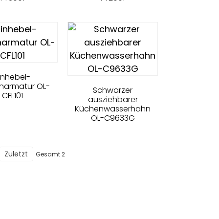
inhebel-
narmatur OL-
Schwarzer
CFL101
ausziehbarer
Küchenwasserhahn
OL-C9633G
Zuletzt
Gesamt 2