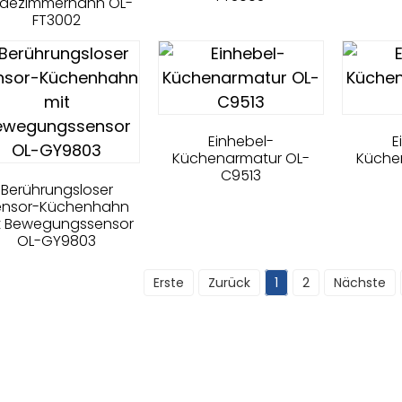
dezimmerhahn OL-
FT3002
Einhebel-
E
Küchenarmatur OL-
Küche
C9513
Berührungsloser
ensor-Küchenhahn
t Bewegungssensor
OL-GY9803
Erste
Zurück
1
2
Nächste