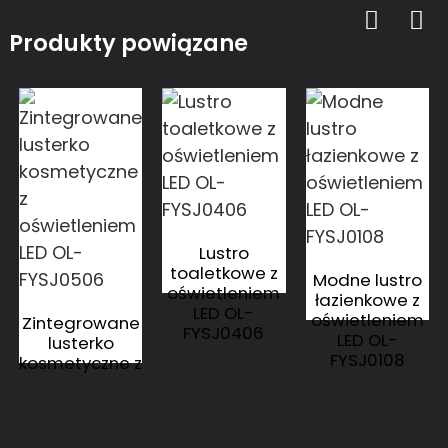
Produkty powiązane
Lustro
toaletkowe z
Modne lustro
oświetleniem
łazienkowe z
LED OL-
oświetleniem
Zintegrowane
FYSJ0406
LED OL-
lusterko
FYSJ0108
kosmetyczne z
oświetleniem
LED OL-
FYSJ0506