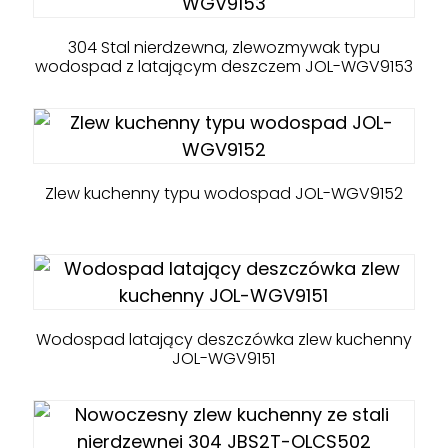
304 Stal nierdzewna, zlewozmywak typu
wodospad z latającym deszczem JOL-WGV9153
Zlew kuchenny typu wodospad JOL-WGV9152
Wodospad latający deszczówka zlew kuchenny
JOL-WGV9151