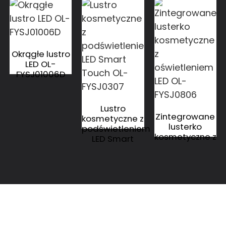
Okrągłe lustro
LED OL-
FYSJ01006D
Lustro
Zintegrowane
kosmetyczne z
lusterko
podświetleniem
kosmetyczne z
LED Smart
oświetleniem
Touch OL-
LED OL-
FYSJ0307
FYSJ0806