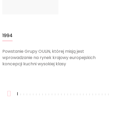
1994
Powstanie Grupy OULiN, której misją jest
W
wprowadzanie na rynek krajowy europejskich
w
koncepcji kuchni wysokiej klasy
p