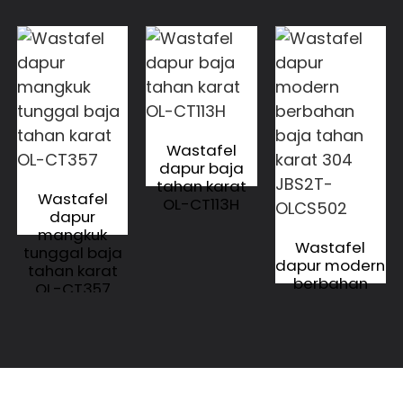
Wastafel
dapur baja
tahan karat
Wastafel
OL-CT113H
dapur
mangkuk
Wastafel
tunggal baja
dapur modern
tahan karat
berbahan
OL-CT357
baja tahan
karat 304
JBS2T-
OLCS502