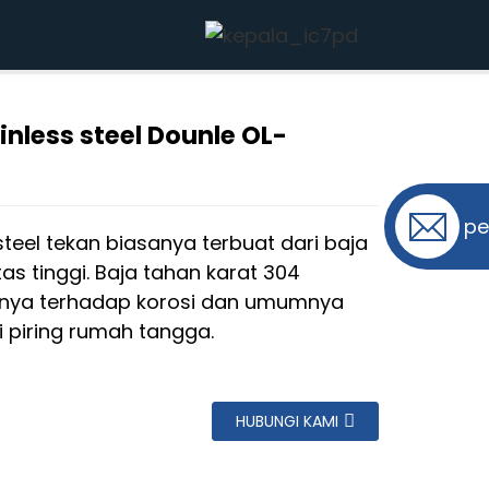
OL-WGJ009
inless steel Dounle OL-
pe
 steel tekan biasanya terbuat dari baja
as tinggi. Baja tahan karat 304
nnya terhadap korosi dan umumnya
 piring rumah tangga.
HUBUNGI KAMI