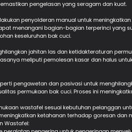
, memastikan pengelasan yang seragam dan kuat.
lakukan penyolderan manual untuk meningkatkan
pat menangani bagian-bagian terperinci yang su
han keseluruhan bak cuci.
nghilangkan jahitan las dan ketidakteraturan per
iasanya meliputi pemolesan kasar dan halus untu
erti pengawetan dan pasivasi untuk menghilangka
litas permukaan bak cuci. Proses ini meningkatk
rmukaan wastafel sesuai kebutuhan pelanggan un
i meningkatkan ketahanan terhadap goresan dan
n Wastafel:
 ke peralatan pengering untuk pengeringan menye