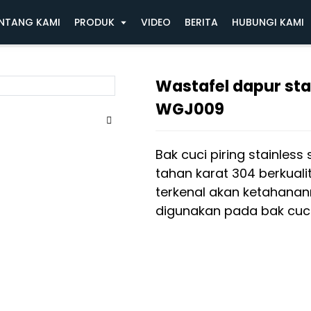
afel
Wastafel dapur stainless steel Dounle 
NTANG KAMI
PRODUK
VIDEO
BERITA
HUBUNGI KAMI
Wastafel dapur sta
WGJ009
Bak cuci piring stainless
tahan karat 304 berkualit
terkenal akan ketahana
digunakan pada bak cuci