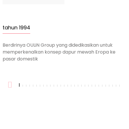
tahun 1994
Berdirinya OULiN Group yang didedikasikan untuk
P
memperkenalkan konsep dapur mewah Eropa ke
t
pasar domestik
d