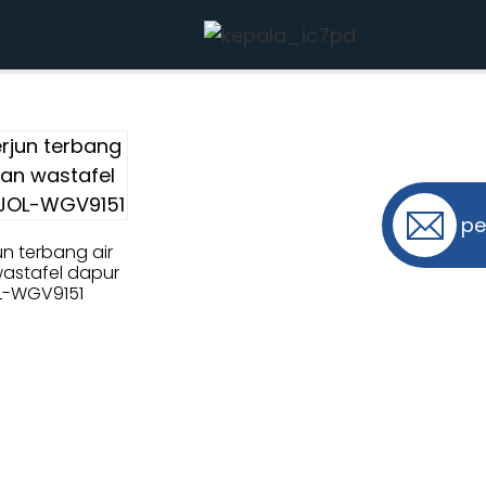
pe
jun terbang air
wastafel dapur
L-WGV9151