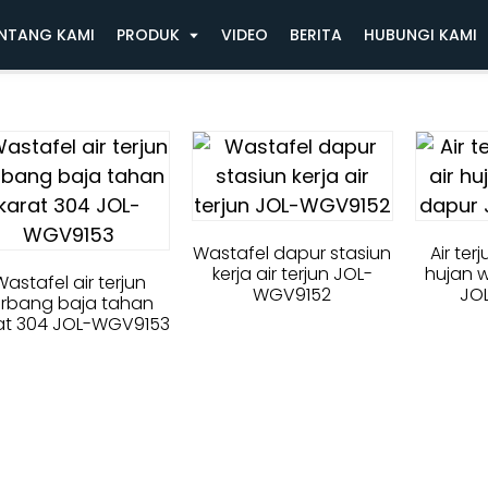
NTANG KAMI
PRODUK
VIDEO
BERITA
HUBUNGI KAMI
Wastafel dapur stasiun
Air ter
kerja air terjun JOL-
hujan 
Wastafel air terjun
WGV9152
JO
erbang baja tahan
at 304 JOL-WGV9153