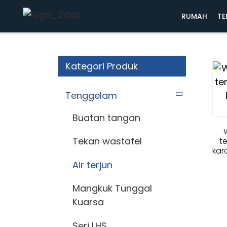
Rumah
Tenggelam
Air terjun
RUMAH
TE
Kategori Produk
Tenggelam
Buatan tangan
Tekan wastafel
t
kar
Air terjun
Mangkuk Tunggal
Kuarsa
Seri LHS