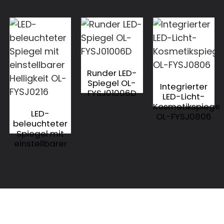
Runder LED-
Spiegel OL-
Integrierter
FYSJ01006D
LED-Licht-
Kosmetikspiegel
LED-
OL-FYSJ0806
beleuchteter
Spiegel mit
einstellbarer
Helligkeit OL-
FYSJ0216