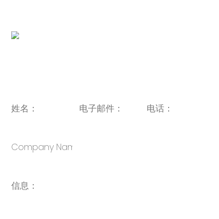
http://www.novabunnyworld.com
二维码：
电子邮件：
sales@oulin.net