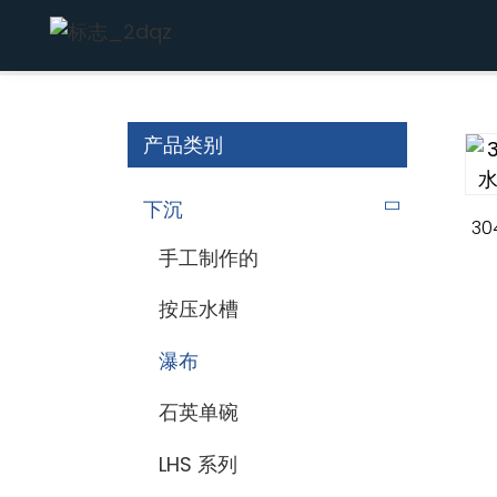
家
下沉
瀑布
产品类别
下沉
3
手工制作的
按压水槽
瀑布
石英单碗
LHS 系列