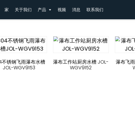
家
关于我们
产品
视频
消息
联系我们
04不锈钢飞雨瀑布水槽
瀑布工作站厨房水槽 JOL-
瀑布飞雨
JOL-WGV9153
WGV9152