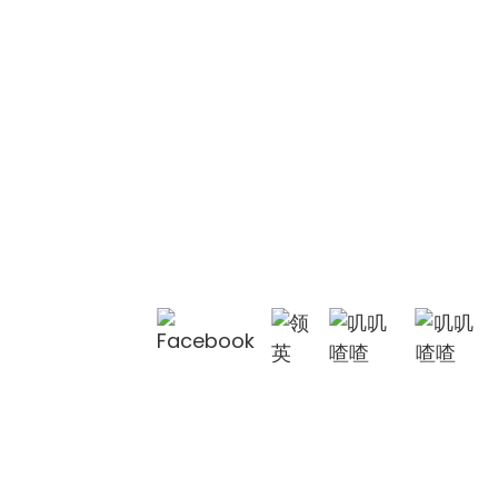
单把厨房水龙头 OL-
CFL009
单把厨房水龙头 OL-
C9661J
联系我们
豪华浴室水龙头OL-
联系我们
FT2002