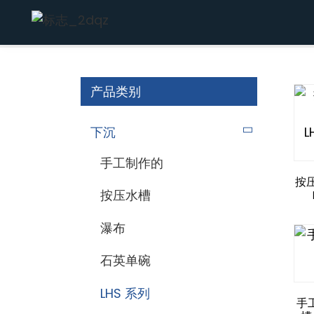
家
下沉
LHS 系列
产品类别
下沉
手工制作的
按压
按压水槽
瀑布
石英单碗
LHS 系列
手