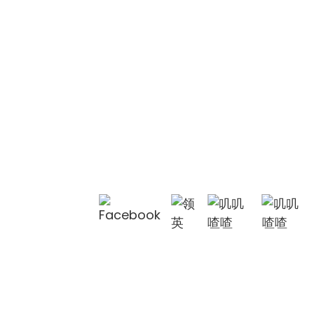
单把厨房水龙头 OL-
CFL009
单把厨房水龙头 OL-
C9661J
联系我们
豪华浴室水龙头OL-
联系我们
FT2002