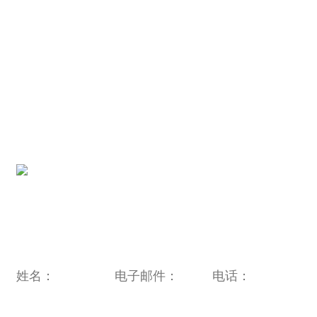
电话：
+86-13501951980
电子邮件：
sales@oulin.net
地址：
中国浙江省宁波市鄞州投资商务开发区福庆南路
1996 号 315104
旗下电子电器品牌链接：
http://www.novabunnyworld.com
二维码：
电子邮件：
sales@oulin.net