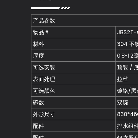
产品参数
物品＃
JBS2T-
材料
304 不
厚度
0.8-1.
可选安装
顶装 / 
表面处理
拉丝
可选颜色
镀铬/黑
碗数
双碗
外形尺寸
830*4
配件
排水组件
配件
包含所