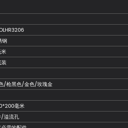
OLHR3206
锈钢
2毫米
底装
色/枪黑色/金色/玫瑰金
60*200毫米
/溢流孔
有必需的配件