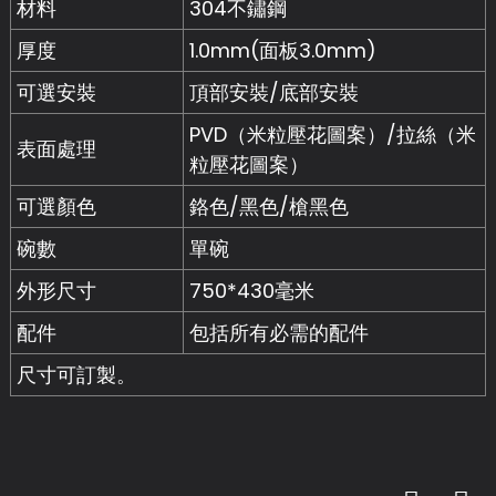
材料
304不鏽鋼
厚度
1.0mm(面板3.0mm)
可選安裝
頂部安裝/底部安裝
PVD（米粒壓花圖案）/拉絲（米
表面處理
粒壓花圖案）
可選顏色
鉻色/黑色/槍黑色
碗數
單碗
外形尺寸
750*430毫米
配件
包括所有必需的配件
尺寸可訂製。