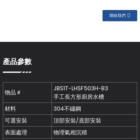
聯絡我們
產品參數
JBS1T-LHSF503H-B3
物品＃
手工長方形廚房水槽
材料
304不鏽鋼
可選安裝
頂部安裝/底部安裝
表面處理
物理氣相沉積