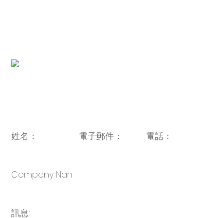
1996號 315104
旗下電器品牌連結：
http://www.novabunnyworld.com
QR 圖碼:
電子郵件：
sales@oulin.net