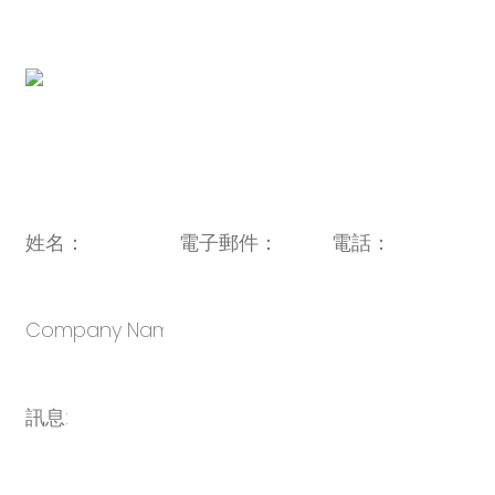
http://www.novabunnyworld.com
QR 圖碼:
電子郵件：
sales@oulin.net