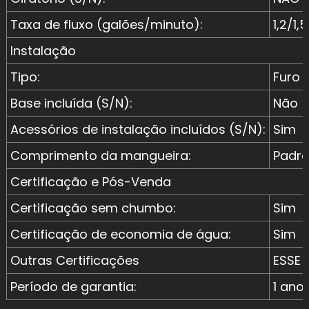
Taxa de fluxo (galões/minuto):
1,2/1,5
Instalação
Tipo:
Furo 
Base incluída (S/N):
Não
Acessórios de instalação incluídos (S/N):
Sim
Comprimento da mangueira:
Padr
Certificação e Pós-Venda
Certificação sem chumbo:
Sim
Certificação de economia de água:
Sim
Outras Certificações
ESSE
Período de garantia:
1 ano