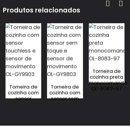
Produtos relacionados
Torneira de
cozinha preta
monocomando
Torneira de
Torneira de
OL-8083-97
cozinha com
cozinha com
sensor
sensor sem
touchless e
toque e
sensor de
sensor de
movimento
movimento
OL-GY9903
OL-GY9803