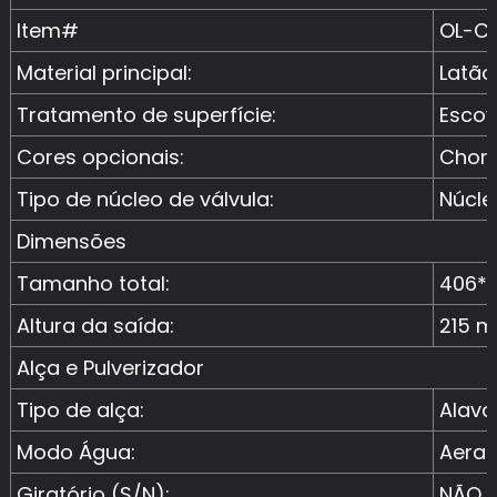
Item#
OL-C
Material principal:
Latão
Tratamento de superfície:
Escov
Cores opcionais:
Chorm
Tipo de núcleo de válvula:
Núcle
Dimensões
Tamanho total:
406*
Altura da saída:
215 
Alça e Pulverizador
Tipo de alça:
Alava
Modo Água:
Aera
Giratório (S/N):
NÃO