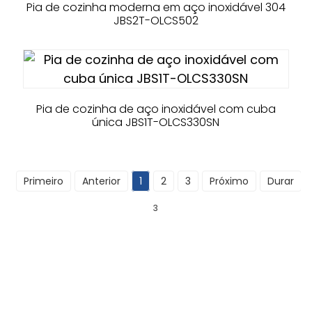
Pia de cozinha moderna em aço inoxidável 304
JBS2T-OLCS502
Pia de cozinha de aço inoxidável com cuba
única JBS1T-OLCS330SN
Primeiro
Anterior
1
2
3
Próximo
Durar
T
3