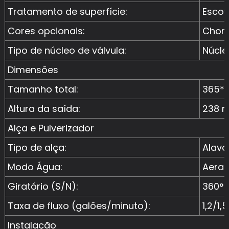
Tratamento de superfície:
Escov
Cores opcionais:
Chorm
Tipo de núcleo de válvula:
Núcle
Dimensões
Tamanho total:
365*2
Altura da saída:
238 
Alça e Pulverizador
Tipo de alça:
Alava
Modo Água:
Aera
Giratório (S/N):
360°
Taxa de fluxo (galões/minuto):
1,2/1,5
Instalação