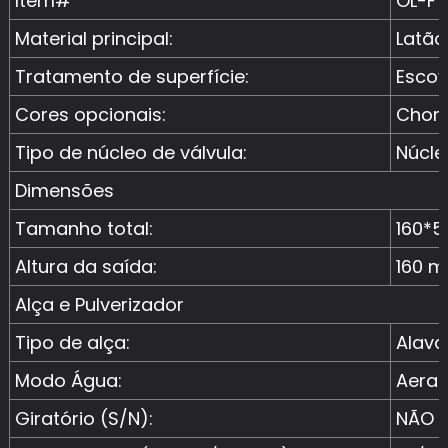
Item#
OL-F
Material principal:
Latão
Tratamento de superfície:
Escov
Cores opcionais:
Chorm
Tipo de núcleo de válvula:
Núcle
Dimensões
Tamanho total:
160*
Altura da saída:
160 
Alça e Pulverizador
Tipo de alça:
Alava
Modo Água:
Aera
Giratório (S/N):
NÃO