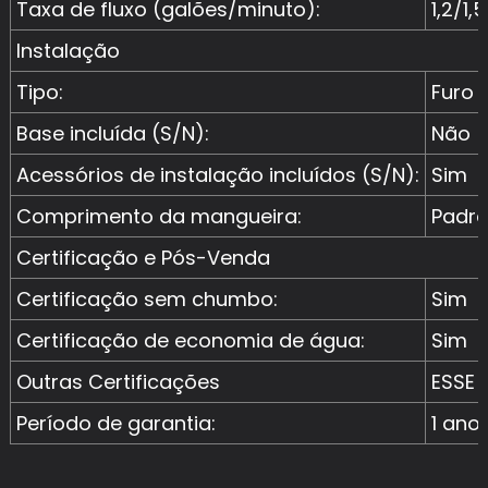
Taxa de fluxo (galões/minuto):
1,2/1,5
Instalação
Tipo:
Furo 
Base incluída (S/N):
Não
Acessórios de instalação incluídos (S/N):
Sim
Comprimento da mangueira:
Padr
Certificação e Pós-Venda
Certificação sem chumbo:
Sim
Certificação de economia de água:
Sim
Outras Certificações
ESSE
Período de garantia:
1 ano