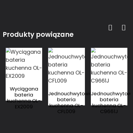
Produkty powiązane
Wyciągana
Jednouchwytowa
Jednouchwytow
bateria
bateria
bateria
kuchenna OL-
kuchenna OL-
kuchenna OL-
EX2009
CFL009
C9661J