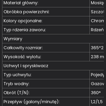
Materiał główny:
Mosiąd
Obróbka powierzchni:
Szczot
Kolory opcjonalne:
Chrom, 
Typ rdzenia zaworu:
Rdzeń 
Wymiary
Całkowity rozmiar:
365*2
Wysokość wylotu:
238 m
Uchwyt i spryskiwacz
Typ uchwytu:
Pojedy
Tryb wodny:
Gazow
Obrót (T/N):
360°
Przepływ (galony/minutę):
1,2/1,5 /