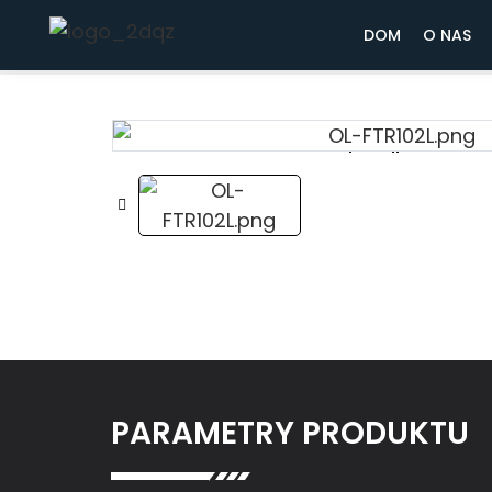
Dom
Zlew
Pojedyncza miska 
DOM
O NAS
Loading...
Loading...
PARAMETRY PRODUKTU