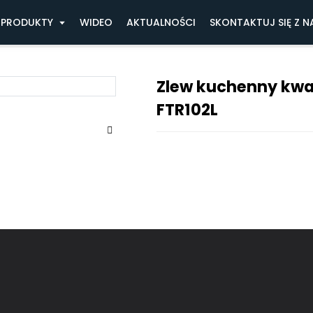
kwarcowa
Zlew kuchenny kwarcowy jednokomo
PRODUKTY
WIDEO
AKTUALNOŚCI
SKONTAKTUJ SIĘ Z N
Zlew kuchenny kw
FTR102L