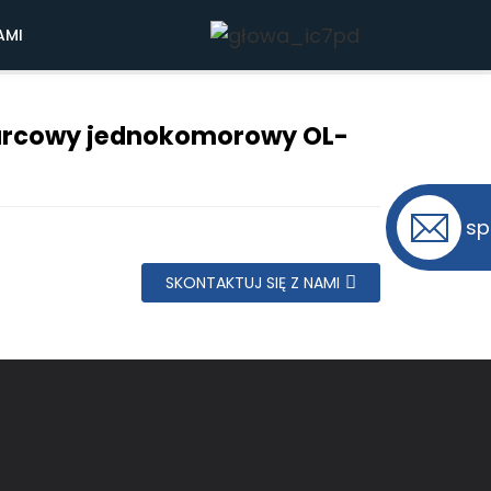
rowy OL-FTR102L
AMI
arcowy jednokomorowy OL-
sp
SKONTAKTUJ SIĘ Z NAMI