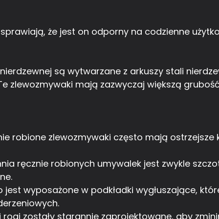
rawiają, że jest on odporny na codzienne użytko
nierdzewnej są wytwarzane z arkuszy stali nierdze
Te zlewozmywaki mają zazwyczaj większą grubość,
e robione zlewozmywaki często mają ostrzejsze k
nia ręcznie robionych umywalek jest zwykle szcz
ne.
o jest wyposażone w podkładki wygłuszające, któr
derzeniowych.
rogi zostały starannie zaprojektowane, aby zmini