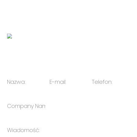
Link do marki urządzeń elektronicznych spółki
zależnej:
http://www.novabunnyworld.com
Kod QR:
E-mail:
sprzedaż@oulin.net