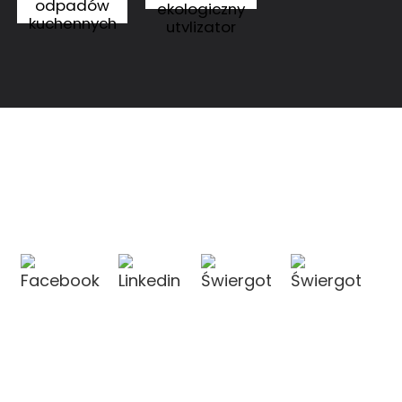
odpadów
ekologiczny
kuchennych
utylizator
rozdrabniacz
odpadów OL-
odpadów OL-
KDSX20
KDS100Y
KONTAKT Z NAMI
KONTAKT Z NAMI