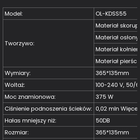
Model:
OL-KDSS55
Materiał skorup
Materiał osłony
Tworzywo:
Materiał kołnie
Materiał pierś
Wymiary:
365*135mm
Woltaż:
100-240 V, 50/6
Moc znamionowa:
375 W
Ciśnienie podnoszenia ścieków:
0,02 mln Więcej
Hałas mniejszy niż:
50DB
Rozmiar:
365*135mm