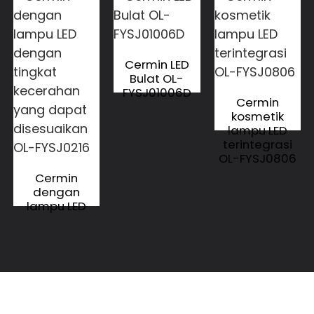
Cermin LED
Bulat OL-
FYSJ01006D
Cermin
kosmetik
lampu LED
terintegrasi
OL-FYSJ0806
Cermin
dengan
lampu LED
dengan
tingkat
kecerahan
yang dapat
disesuaikan
OL-FYSJ0216