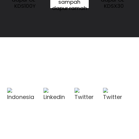
sampah
KDS100Y
KDSX30
dapur ramah
lingkungan
OL-KDSX20
HUBUNGI KAMI
HUBUNGI KAMI