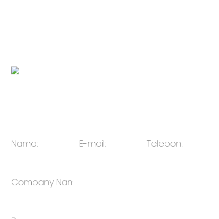
Tautan Merek Peralatan Elektronik Anak
Perusahaan：
http://www.novabunnyworld.com
Kode QR:
E-mail:
penjualan@oulin.net