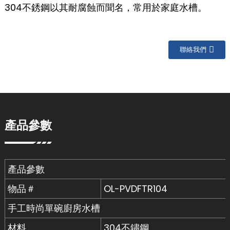
304不銹鋼以其耐腐蝕而聞名，常用於家庭水槽。
聯絡我們
產品參數
產品參數
物品＃
OL-PVDFTR104
手工時尚單碗廚房水槽
材料
304不鏽鋼