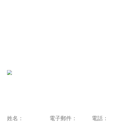
電話：
+86-13501951980
電子郵件：
sales@oulin.net
地址：
中國浙江省寧波市鄞州投資商務開發區福清南路
1996號 315104
旗下電器品牌連結：
http://www.novabunnyworld.com
QR 圖碼:
電子郵件：
sales@oulin.net