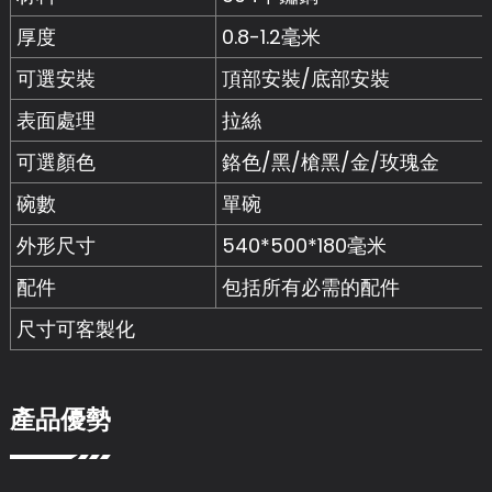
厚度
0.8-1.2毫米
可選安裝
頂部安裝/底部安裝
表面處理
拉絲
可選顏色
鉻色/黑/槍黑/金/玫瑰金
碗數
單碗
外形尺寸
540*500*180毫米
配件
包括所有必需的配件
尺寸可客製化
產品優勢