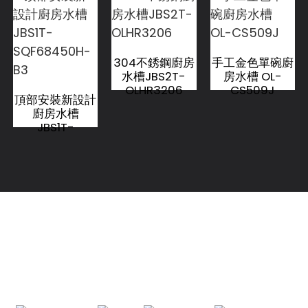
304不銹鋼廚房
手工金色單碗廚
水槽JBS2T-
房水槽 OL-
OLHR3206
CS509J
頂部安裝新設計
廚房水槽
JBS1T-
SQF68450H-
B3
聯絡我們
聯絡我們