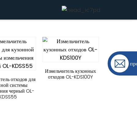
пр
Измельчитель кухонных
отходов OL-KDS100Y
тель отходов для
нной системы
ения черный OL-
KDSS55