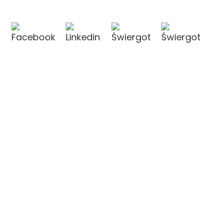
OULiN Group Co., Ltd