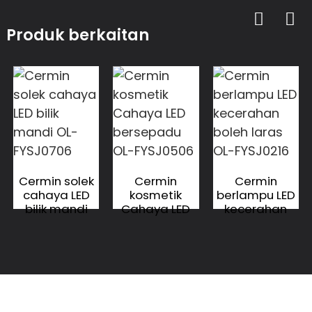
Produk berkaitan
Cermin solek
Cermin
Cermin
cahaya LED
kosmetik
berlampu LED
bilik mandi
Cahaya LED
kecerahan
OL-FYSJ0706
bersepadu
boleh laras
OL-FYSJ0506
OL-FYSJ0216