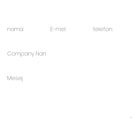
E-mel:
sales@oulin.net