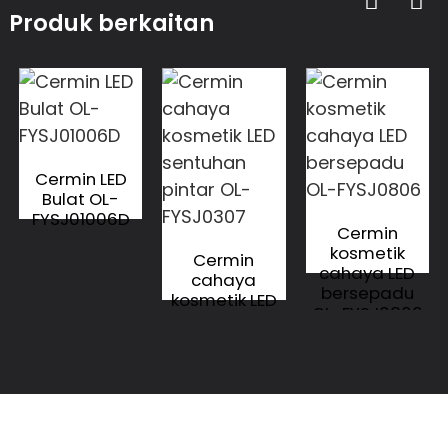
Produk berkaitan
Cermin LED
Bulat OL-
FYSJ01006D
Cermin
kosmetik
Cermin
cahaya LED
cahaya
bersepadu
kosmetik LED
OL-FYSJ0806
sentuhan
pintar OL-
FYSJ0307