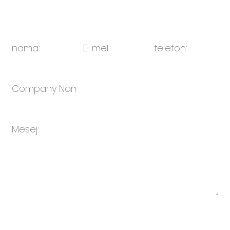
E-mel:
sales@oulin.net