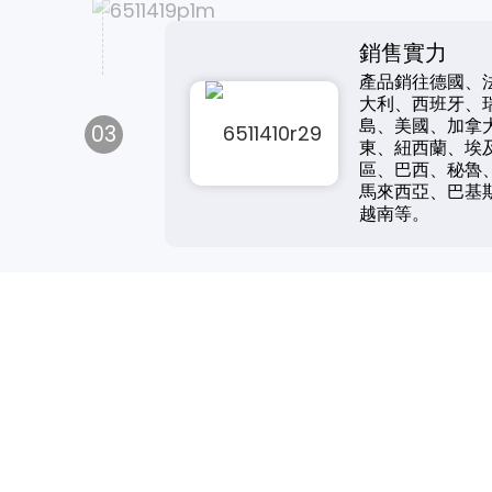
銷售實力
產品銷往德國、
大利、西班牙、
島、美國、加拿
03
東、紐西蘭、埃
區、巴西、秘魯
馬來西亞、巴基
越南等。