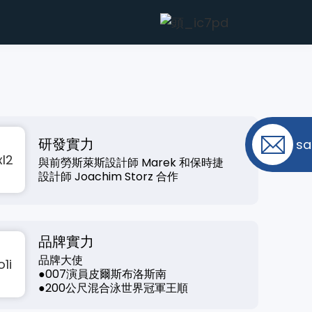
研發實力
sa
與前勞斯萊斯設計師 Marek 和保時捷
設計師 Joachim Storz 合作
品牌實力
品牌大使
●007演員皮爾斯布洛斯南
●200公尺混合泳世界冠軍王順