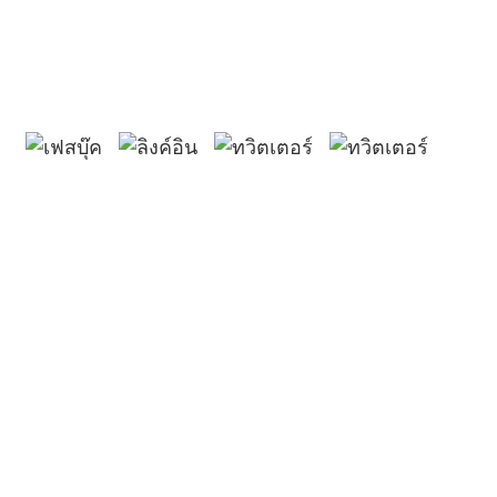
กัดกร่อนและออกซิเดชันของ
ก๊อกน้ำ