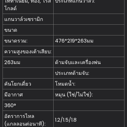
ไททาเนียม, ทอง, โรส
ประเภทแกนวาล์ว:
โกลด์
แกนวาล์วเซรามิก
ขนาด
ขนาดรวม:
476*219*263มม
ความสูงของเต้าเสียบ:
263มม
ด้ามจับและเครื่องพ่น
ประเภทด้ามจับ:
คันโยกเดี่ยว
โหมดน้ำ:
มีอากาศ
หมุน (ใช่/ไม่ใช่):
360°
อัตราการไหล
1.2/1.5/1.8
(แกลลอนต่อนาที):