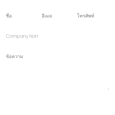
จีน 315104 เมือง Ningbo จังหวัดเจ้อเจียง ประเทศจีน