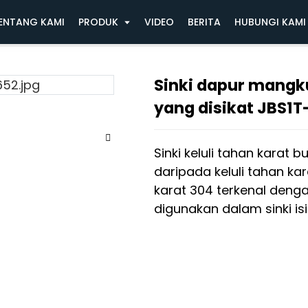
Sinki dapur mangkuk tunggal buatan tangan ya
ENTANG KAMI
PRODUK
VIDEO
BERITA
HUBUNGI KAMI
Sinki dapur mangk
yang disikat JBS1
Sinki keluli tahan karat
daripada keluli tahan kara
karat 304 terkenal deng
digunakan dalam sinki is