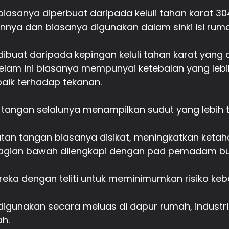
biasanya diperbuat daripada keluli tahan karat 304 b
nnya dan biasanya digunakan dalam sinki isi ruma
n dibuat daripada kepingan keluli tahan karat yan
elam ini biasanya mempunyai ketebalan yang leb
aik terhadap tekanan.
n tangan selalunya menampilkan sudut yang lebih
an tangan biasanya disikat, meningkatkan ketahan
agian bawah dilengkapi dengan pad pemadam bun
direka dengan teliti untuk meminimumkan risiko ke
n digunakan secara meluas di dapur rumah, industr
h.