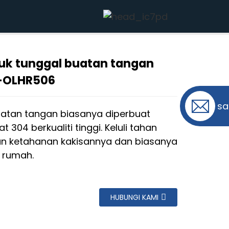
ng disikat JBS1T-OLHR506
uk tunggal buatan tangan
T-OLHR506
sa
 buatan tangan biasanya diperbuat
t 304 berkualiti tinggi. Keluli tahan
an ketahanan kakisannya dan biasanya
i rumah.
HUBUNGI KAMI