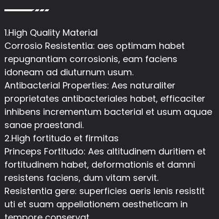
1.High Quality Material
Corrosio Resistentia: aes optimam habet
repugnantiam corrosionis, eam faciens
idoneam ad diuturnum usum.
Antibacterial Properties: Aes naturaliter
proprietates antibacteriales habet, efficaciter
inhibens incrementum bacterial et usum aquae
sanae praestandi.
2.High fortitudo et firmitas
Princeps Fortitudo: Aes altitudinem duritiem et
fortitudinem habet, deformationis et damni
resistens faciens, dum vitam servit.
Resistentia gere: superficies aeris lenis resistit
uti et suam appellationem aestheticam in
tempore conservat.