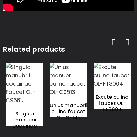
Related products
Excute culina
faucet OL-
Unius manubrii
FT3004
culina faucet
Singula
OL-C9513
manubrii
coquinae
Faucet OL-