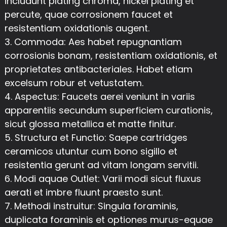
includunt plating chroma, nickel plating et
percute, quae corrosionem faucet et
resistentiam oxidationis augent.
3. Commoda: Aes habet repugnantiam
corrosionis bonam, resistentiam oxidationis, et
proprietates antibacteriales. Habet etiam
excelsum robur et vetustatem.
4. Aspectus: Faucets aerei veniunt in variis
apparentiis secundum superficiem curationis,
sicut glossa metallica et matte finitur.
5. Structura et Functio: Saepe cartridges
ceramicos utuntur cum bono sigillo et
resistentia gerunt ad vitam longam servitii.
6. Modi aquae Outlet: Varii modi sicut fluxus
aerati et imbre fluunt praesto sunt.
7. Methodi instruitur: Singula foraminis,
duplicata foraminis et optiones murus-equae