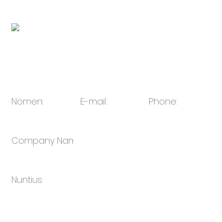
QR code:
E-mail:
sales@oulin.net