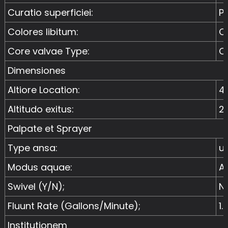
Curatio superficiei:
P
Colores libitum:
C
Core valvae Type:
C
Dimensiones
Altiore Location:
4
Altitudo exitus:
2
Palpate et Sprayer
Type ansa:
u
Modus aquae:
A
Swivel (Y/N);
N
Fluunt Rate (Gallons/Minute);
1.
Institutionem