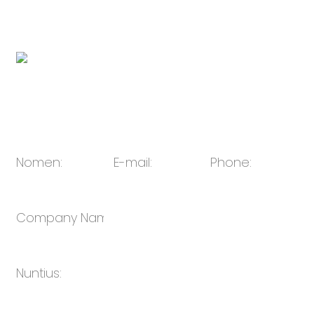
http://www.novabunnyworld.com
QR code:
E-mail:
sales@oulin.net