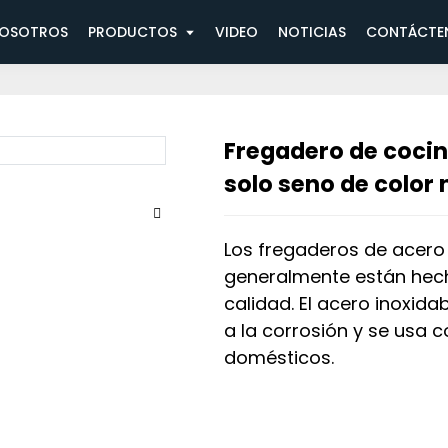
Fregadero de cocina de acero inoxidable de un
NOSOTROS
PRODUCTOS
VIDEO
NOTICIAS
CONTÁCTE
Fregadero de cocin
solo seno de color
Los fregaderos de acero
generalmente están hech
calidad. El acero inoxida
a la corrosión y se usa
domésticos.