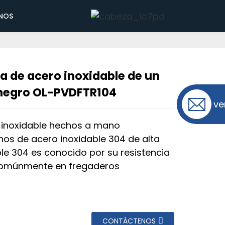
 solo seno de color negro OL-
NOS
a de acero inoxidable de un
 negro OL-PVDFTR104
ve
 inoxidable hechos a mano
os de acero inoxidable 304 de alta
ble 304 es conocido por su resistencia
 comúnmente en fregaderos
CONTÁCTENOS