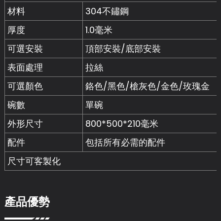
材料
304不鏽鋼
厚度
1.0毫米
可選安裝
頂部安裝/底部安裝
表面處理
拉絲
可選顏色
鉻色/黑色/槍灰色/金色/玫瑰金
碗數
單碗
外形尺寸
800*500*210毫米
配件
包括所有必需的配件
尺寸可客製化
產品優勢