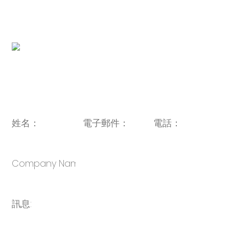
http://www.novabunnyworld.com
QR 圖碼:
電子郵件：
sales@oulin.net