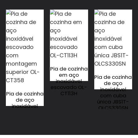
Pia de cozinha
em aço
Pia de cozinha
inoxidável
de aço
escovado OL-
inoxidável
CT113H
Pia de cozinha
com cuba
de aço
única JBS1T-
inoxidável
OLCS330SN
escovado
com
montagem
superior OL-
CT358