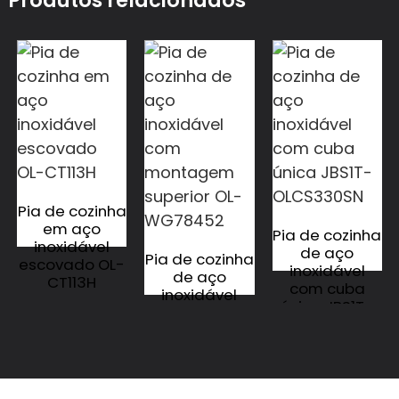
Pia de cozinha
em aço
Pia de cozinha
inoxidável
de aço
Pia de cozinha
escovado OL-
inoxidável
de aço
CT113H
com cuba
inoxidável
única JBS1T-
com
OLCS330SN
montagem
superior OL-
WG78452