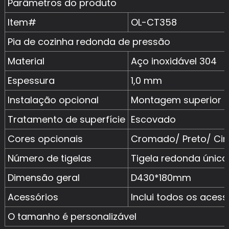
Parâmetros do produto
Item#
OL-CT358
Pia de cozinha redonda de pressão
Material
Aço inoxidável 304
Espessura
1,0 mm
Instalação opcional
Montagem superior /
Tratamento de superfície
Escovado
Cores opcionais
Cromado/ Preto/ Cin
Número de tigelas
Tigela redonda única
Dimensão geral
D430*180mm
Acessórios
Inclui todos os aces
O tamanho é personalizável