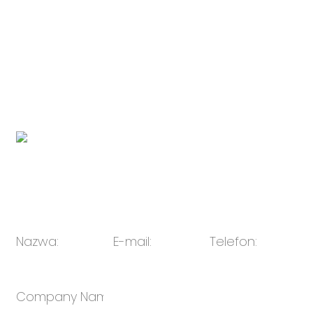
Adres:
Nie. 1996 Fuqing South Road, Yinzhou
Investment & Business Development Zone, Ningbo
Chiny 315104, Ningbo, Zhejiang, Chiny
Link do marki urządzeń elektronicznych spółki
zależnej:
http://www.novabunnyworld.com
Kod QR:
E-mail:
sprzedaż@oulin.net