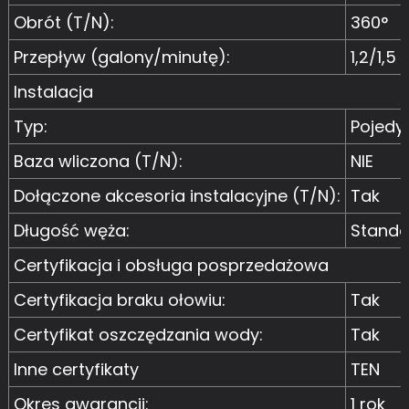
Obrót (T/N):
360°
Przepływ (galony/minutę):
1,2/1,5 /
Instalacja
Typ:
Pojedy
Baza wliczona (T/N):
NIE
Dołączone akcesoria instalacyjne (T/N):
Tak
Długość węża:
Stand
Certyfikacja i obsługa posprzedażowa
Certyfikacja braku ołowiu:
Tak
Certyfikat oszczędzania wody:
Tak
Inne certyfikaty
TEN
Okres gwarancji:
1 rok