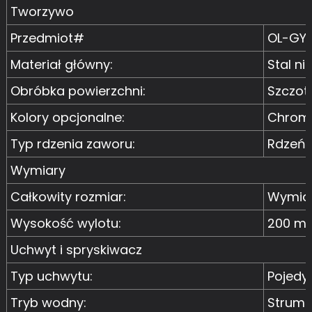
Tworzywo
Przedmiot#
OL-GY
Materiał główny:
Stal n
Obróbka powierzchni:
Szczot
Kolory opcjonalne:
Chrom, 
Typ rdzenia zaworu:
Rdzeń 
Wymiary
Całkowity rozmiar:
Wymiar
Wysokość wylotu:
200 m
Uchwyt i spryskiwacz
Typ uchwytu:
Pojedy
Tryb wodny:
Strumie