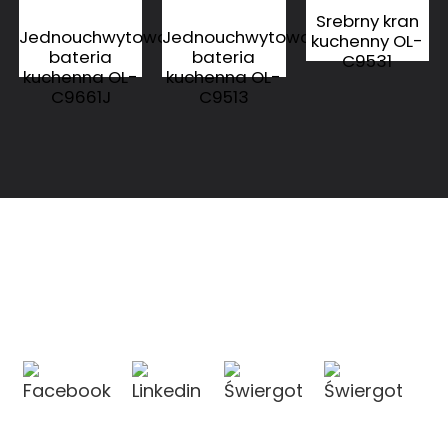
Srebrny kran
Jednouchwytowa
Jednouchwytowa
kuchenny OL-
bateria
bateria
C9531
kuchenna OL-
kuchenna OL-
C9661J
C9513
KONTAKT Z NAMI
KONTAKT Z NAMI